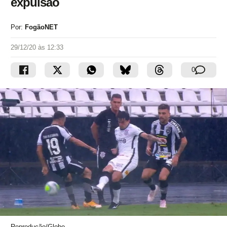
expulsão
Por:
FogãoNET
29/12/20 às 12:33
0
Reprodução/Globo