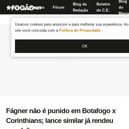
Blog
Blog da
Boletim
Notícias
Apostas
Fórum
do
Redação
do C.E.
Manse
Usamos cookies para anúncios e para melhorar sua experiência. Ao 
site você concorda com a
Política de Privacidade
.
OK
Fágner não é punido em Botafogo x
Corinthians; lance similar já rendeu