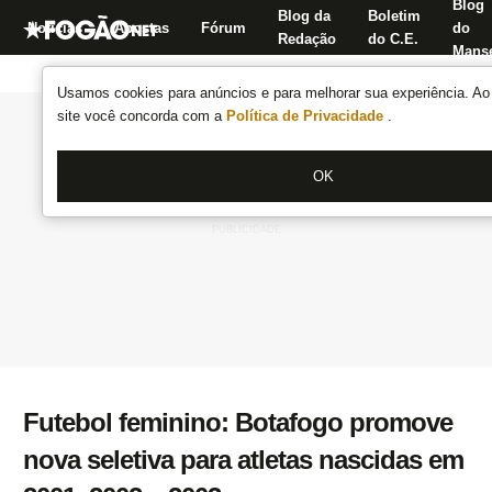
Blog
Blog da
Boletim
Notícias
Apostas
Fórum
do
Redação
do C.E.
Manse
Usamos cookies para anúncios e para melhorar sua experiência. Ao 
site você concorda com a
Política de Privacidade
.
OK
Futebol feminino: Botafogo promove
nova seletiva para atletas nascidas em