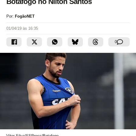
Botafogo no Nilton Santos
Por:
FogãoNET
01/04/19 às 16:35
0
Vitor Silva/SSPress/Botafogo