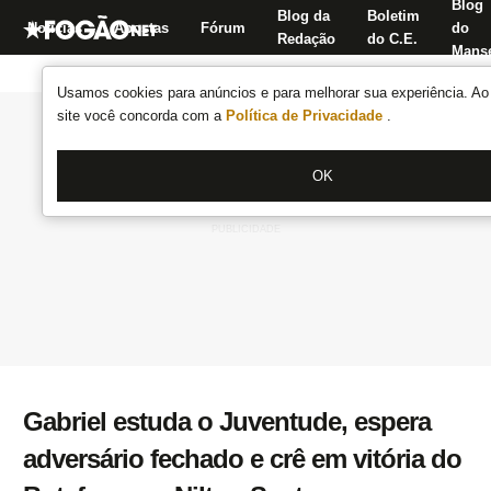
Blog
Blog da
Boletim
Notícias
Apostas
Fórum
do
Redação
do C.E.
Manse
Usamos cookies para anúncios e para melhorar sua experiência. Ao 
site você concorda com a
Política de Privacidade
.
OK
Gabriel estuda o Juventude, espera
adversário fechado e crê em vitória do