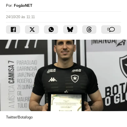
Por:
FogãoNET
24/10/20 às 11:11
0
Twitter/Botafogo