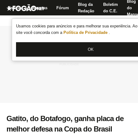
Blog
Blog da
Boletim
Notícias
Apostas
Fórum
do
Redação
do C.E.
Manse
Usamos cookies para anúncios e para melhorar sua experiência. Ao 
site você concorda com a
Política de Privacidade
.
OK
Gatito, do Botafogo, ganha placa de
melhor defesa na Copa do Brasil