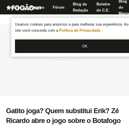
Blog
Blog da
Boletim
Notícias
Apostas
Fórum
do
Redação
do C.E.
Manse
Usamos cookies para anúncios e para melhorar sua experiência. Ao 
site você concorda com a
Política de Privacidade
.
OK
Gatito joga? Quem substitui Erik? Zé
Ricardo abre o jogo sobre o Botafogo