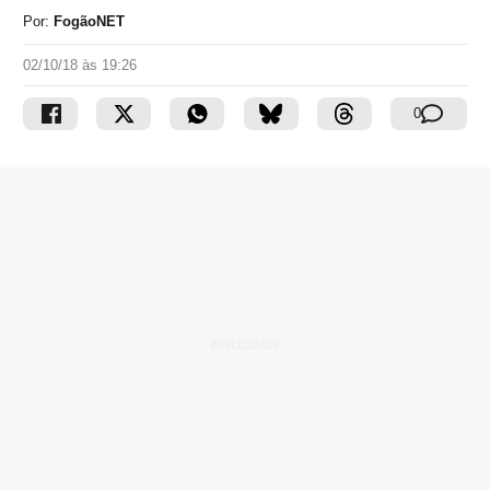
Por:
FogãoNET
02/10/18 às 19:26
0