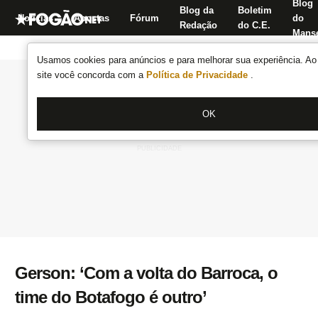
Blog
Blog da
Boletim
Notícias
Apostas
Fórum
do
Redação
do C.E.
Manse
Usamos cookies para anúncios e para melhorar sua experiência. Ao 
site você concorda com a
Política de Privacidade
.
OK
Gerson: ‘Com a volta do Barroca, o
time do Botafogo é outro’