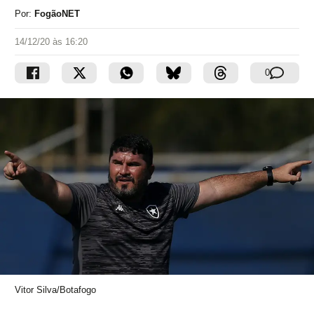
Por:
FogãoNET
14/12/20 às 16:20
0
Vitor Silva/Botafogo