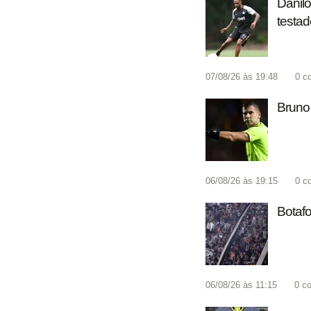
Danilo
testad
07/08/26 às 19:48
0
c
Bruno 
06/08/26 às 19:15
0
c
Botafo
06/08/26 às 11:15
0
co