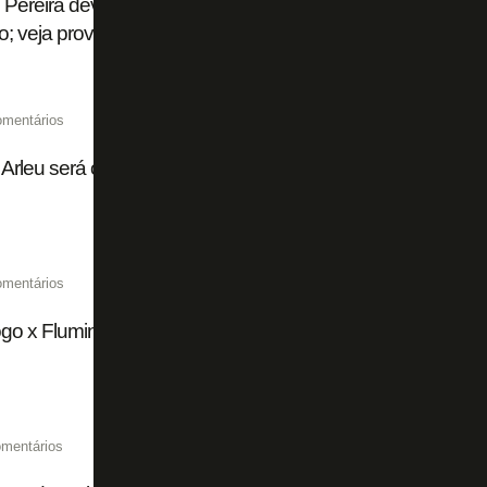
 Pereira deve estrear pelo Botafogo contra o Fluminense,
o; veja provável escalação
omentários
Arleu será o árbitro de Botafogo x Fluminense pelo Campe
omentários
go x Fluminense chega a 15 mil ingressos vendidos de fo
mentários