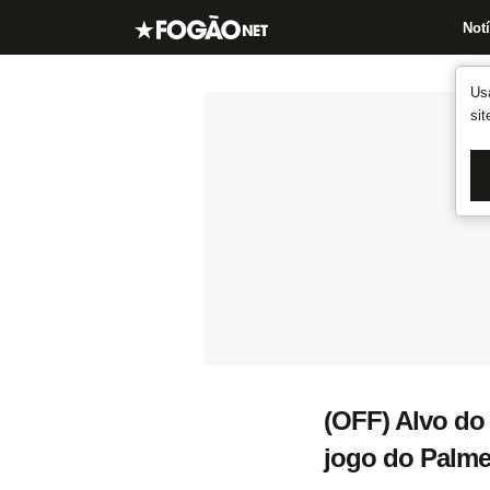
Notí
Us
si
(OFF) Alvo do
jogo do Palme