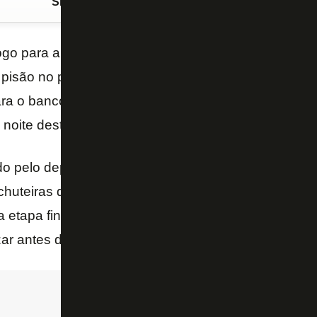
Siga o FogãoNET
no Google Discover
ogo para a sequência do Campeonato Brasileiro, o 
pisão no pé direito durante a roda de bobinho dos r
para o banco mancando. O Alviverde venceu o Ceará 
 noite deste sábado, pelo Brasileiro.
do pelo departamento médico do Palmeiras e foi par
chuteiras desamarradas. O jogador, porém, não foi 
etapa final. Ele, inclusive, participou do gol da vitór
zar antes do chute de Willian.