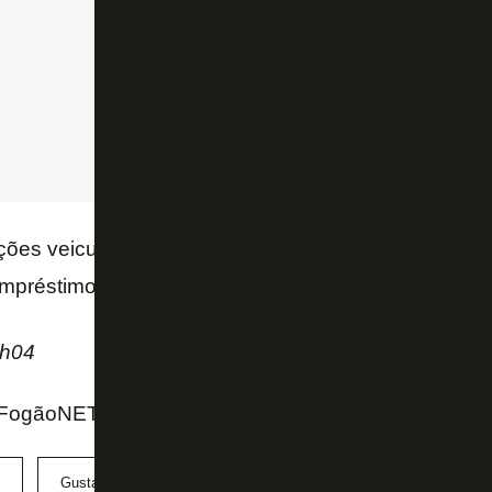
ões veiculadas pela imprensa, Scarpa não topou ir 
préstimo e dividir os salários do jogador com o Pal
1h04
 FogãoNET
Gustavo Scarpa
Palmeiras