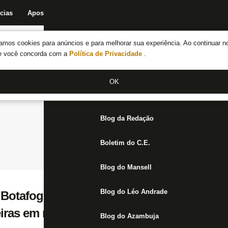
cias
Apostas
Fórum
Blog da Redação
Boletim do C.E.
Fechar menu principal
amos cookies para anúncios e para melhorar sua experiência. Ao continuar n
Notícias do Botafogo
te você concorda com a
Política de Privacidade
.
Fórum
OK
Jogos
Blog da Redação
Boletim do C.E.
Blog do Mansell
Blog do Léo Andrade
 Botafogo, Gustavo Scarpa se machuca no 
iras em roda de bobinho
Blog do Azambuja