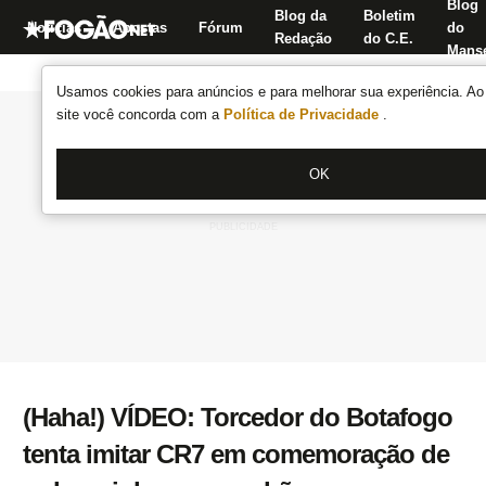
Blog
Blog da
Boletim
Notícias
Apostas
Fórum
do
Redação
do C.E.
Manse
Usamos cookies para anúncios e para melhorar sua experiência. Ao 
site você concorda com a
Política de Privacidade
.
OK
(Haha!) VÍDEO: Torcedor do Botafogo
tenta imitar CR7 em comemoração de