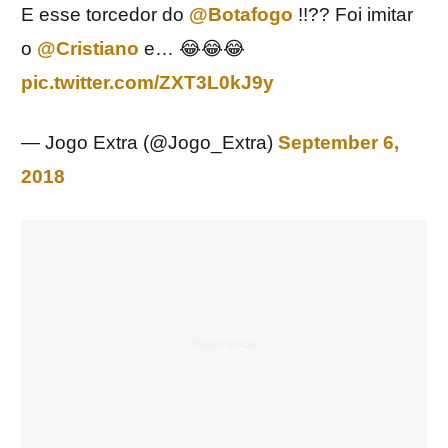
E esse torcedor do
@Botafogo
!!?? Foi imitar
o
@Cristiano
e… 😂😂😂
pic.twitter.com/ZXT3L0kJ9y
— Jogo Extra (@Jogo_Extra)
September 6,
2018