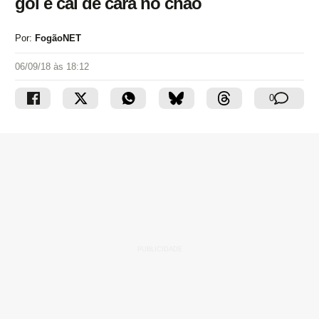
gol e cai de cara no chão
Por:
FogãoNET
06/09/18 às 18:12
0