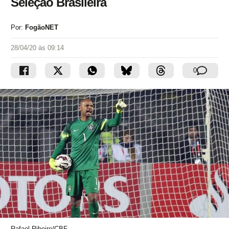
Seleção Brasileira
Por:
FogãoNET
28/04/20 às 09:14
0
Rafael Ribeiro/CBF