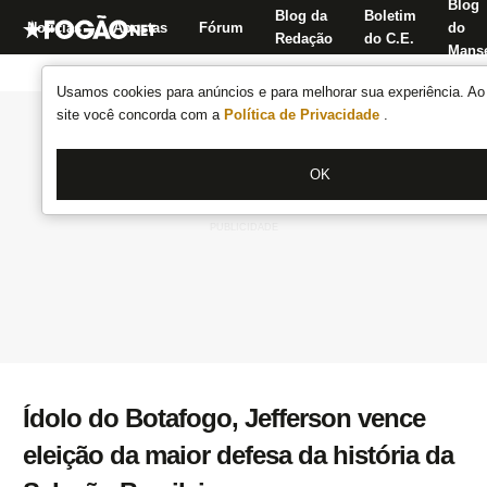
Blog
Blog da
Boletim
Notícias
Apostas
Fórum
do
Redação
do C.E.
Manse
Usamos cookies para anúncios e para melhorar sua experiência. Ao 
site você concorda com a
Política de Privacidade
.
OK
Ídolo do Botafogo, Jefferson vence
eleição da maior defesa da história da