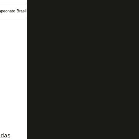
peonato Brasileiro
protesto
salários
silêncio
adas