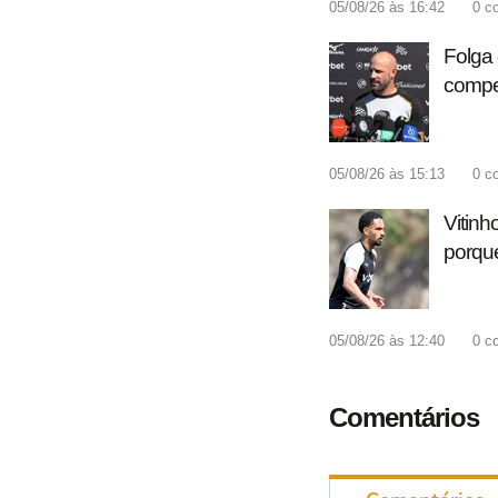
05/08/26 às 16:42
0
c
Folga 
compet
05/08/26 às 15:13
0
c
Vitinh
porque
05/08/26 às 12:40
0
c
Comentários