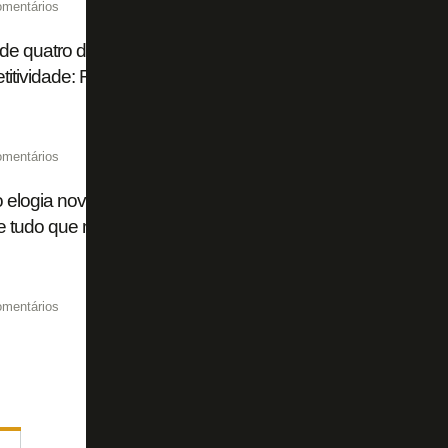
omentários
de quatro dias, título brasileiro 'impossível', ambição na S
itividade: Franclim abre o jogo no Botafogo
omentários
o elogia nova gestão: 'Sabemos um pouco do plano do Botaf
 tudo que nos falam está acontecendo'
omentários