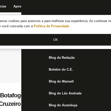
cias
Apostas
Fórum
Blog da Redação
Boletim do C.E.
Fechar menu principal
amos cookies para anúncios e para melhorar sua experiência. Ao continuar n
Notícias do Botafogo
te você concorda com a
Política de Privacidade
.
Fórum
OK
Jogos
Blog da Redação
Boletim do C.E.
Blog do Mansell
Blog do Léo Andrade
Botafogo manterão silêncio como protesto
Cruzeiro
Blog do Azambuja