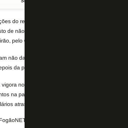
Siga o FogãoNET
no Google Discover
ões do repórter Fábio Juppa, do Premiere, os joga
to de não falar com a imprensa no jogo de logo mai
irão, pelo Campeonato Brasileiro.
iram não dar declarações nem na chegada ao estádi
epois da partida, idependentemente do resultado.
já vigora no Botafogo há alguns dias durante o períod
antos na pausa para a Copa América, como protesto 
ários atrasados.
FogãoNET e Canal Premiere