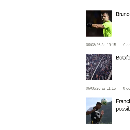
Bruno 
06/08/26 às 19:15
0
c
Botafo
06/08/26 às 11:15
0
co
Francl
possib