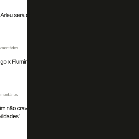
Arleu será o árbitro de Botafogo x Fluminense pelo Campe
omentários
go x Fluminense chega a 15 mil ingressos vendidos de fo
mentários
im não crava substituto de Huguinho em Botafogo x Flum
ilidades'