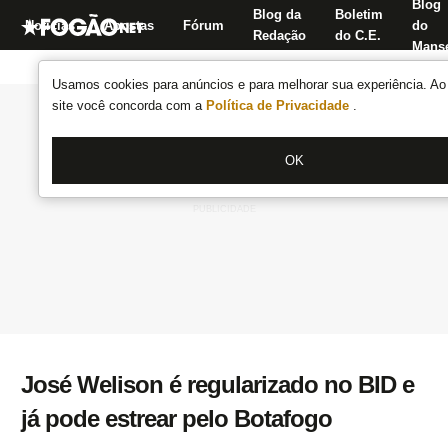
Blog
Blog da
Boletim
Notícias
Apostas
Fórum
do
Redação
do C.E.
Manse
Usamos cookies para anúncios e para melhorar sua experiência. Ao 
site você concorda com a
Política de Privacidade
.
OK
José Welison é regularizado no BID e
já pode estrear pelo Botafogo