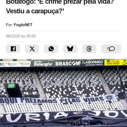
Botafogo: ‘É crime prezar pela vida?
Vestiu a carapuça?’
Por:
FogãoNET
08/12/20 às 00:09
0