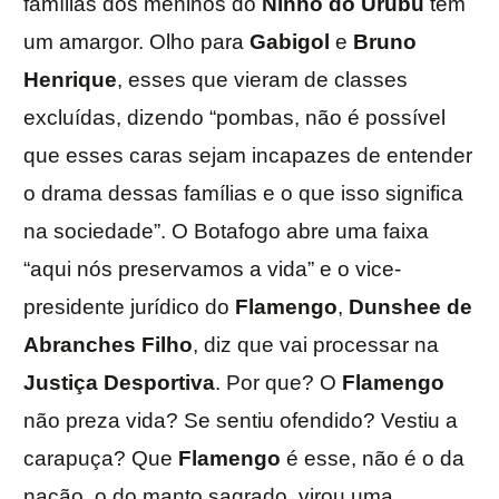
famílias dos meninos do
Ninho do Urubu
tem
um amargor. Olho para
Gabigol
e
Bruno
Henrique
, esses que vieram de classes
excluídas, dizendo “pombas, não é possível
que esses caras sejam incapazes de entender
o drama dessas famílias e o que isso significa
na sociedade”. O Botafogo abre uma faixa
“aqui nós preservamos a vida” e o vice-
presidente jurídico do
Flamengo
,
Dunshee de
Abranches Filho
, diz que vai processar na
Justiça Desportiva
. Por que? O
Flamengo
não preza vida? Se sentiu ofendido? Vestiu a
carapuça? Que
Flamengo
é esse, não é o da
nação, o do manto sagrado, virou uma