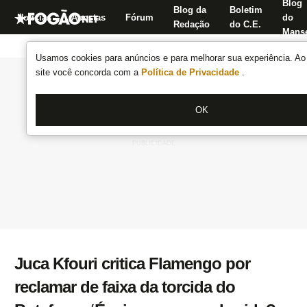
Blog
Blog da
Boletim
Notícias
Apostas
Fórum
do
Redação
do C.E.
Manse
Usamos cookies para anúncios e para melhorar sua experiência. Ao 
site você concorda com a
Política de Privacidade
.
OK
Juca Kfouri critica Flamengo por
reclamar de faixa da torcida do