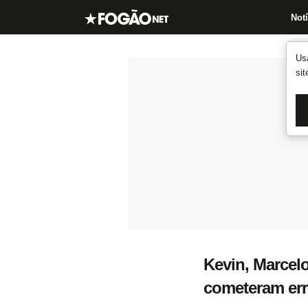
Notí
Us
si
Kevin, Marcelo
cometeram err