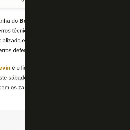
anha do
Botafogo
no
Campeonato Brasileiro
també
erros técnicos cometidos durante as 25 rodadas. Se
cializado em estatísticas, o Glorioso tem três dos se
rros defensivos na competição.
evin
é o líder nesse quesito, com cinco – o último d
te sábado, em lance bastante discutível em relação
cem os zagueiros
Marcelo Benevenuto
e Thiago He