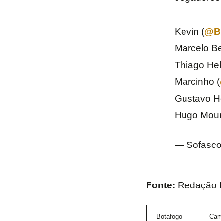
Kevin (
@B
Marcelo B
Thiago Hel
Marcinho (
Gustavo He
Hugo Mour
— Sofasco
Fonte:
Redação
Botafogo
Cam