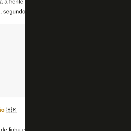
á à frente do Goiás – permitiu 365 chutes a gol, con
 -, segundo dados do
Footstats
.
ão
🇧🇷
de linha com mais erros defensivos no
@Brasileira