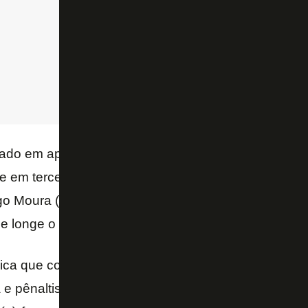
o em apenas quatro jogos neste Brasileirão, o later
 em terceiro, com 3 erros defensivos, ao lado de 
 Moura (Coritiba). Pela média de jogos, o alvinegr
 de longe o incômodo ranking.
ica que considera erros defensivos os que geraram 
a e pênaltis cometidos. No quesito finalizações conce