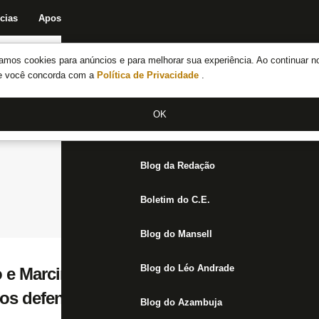
cias
Apostas
Fórum
Blog da Redação
Boletim do C.E.
Fechar menu principal
amos cookies para anúncios e para melhorar sua experiência. Ao continuar n
Notícias do Botafogo
te você concorda com a
Política de Privacidade
.
Fórum
OK
Jogos
Blog da Redação
Boletim do C.E.
Blog do Mansell
Blog do Léo Andrade
 e Marcinho: Botafogo tem três dos seis q
os defensivos no Brasileirão
Blog do Azambuja