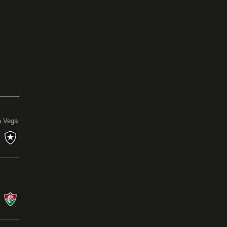
0
a Vega
s