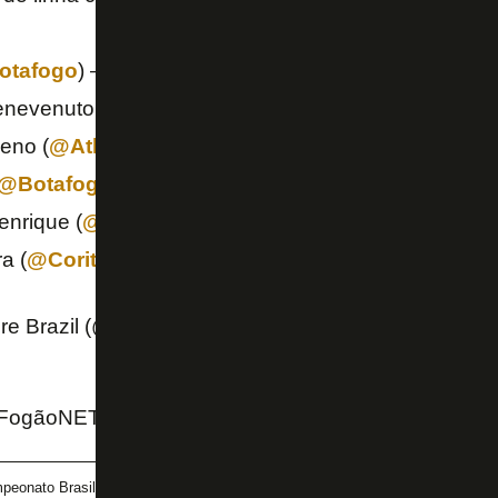
otafogo
) – 5
enevenuto (
@Botafogo
) – 4
eno (
@AthleticoPR
) – 4
@Botafogo
) – 3
nrique (
@Flamengo
) – 3
a (
@Coritiba
) – 3
pic.twitter.com/Ec9vr8OgbV
re Brazil (@SofascoreBR)
December 13, 2020
 FogãoNET
peonato Brasileiro
Kevin
Marcelo Benevenuto
Mar