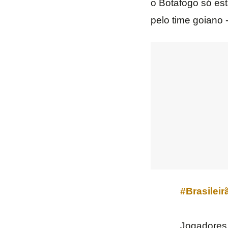
o Botafogo só est
pelo time goiano
#Brasileir
Jogadores 