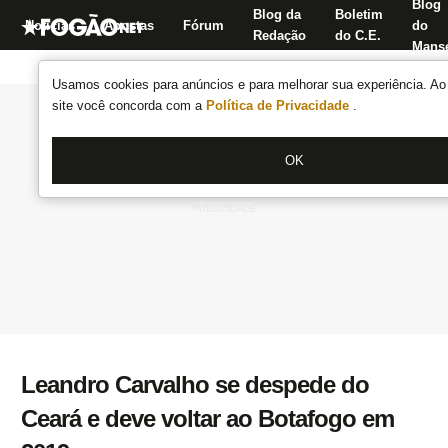
Blog
Blog da
Boletim
Notícias
Apostas
Fórum
do
Redação
do C.E.
Manse
Usamos cookies para anúncios e para melhorar sua experiência. Ao 
site você concorda com a
Política de Privacidade
.
OK
Leandro Carvalho se despede do
Ceará e deve voltar ao Botafogo em