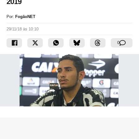
2019
Por:
FogãoNET
29/11/18 às 10:10
0