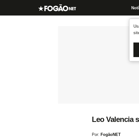
Notí
Us
si
Leo Valencia s
Por:
FogãoNET