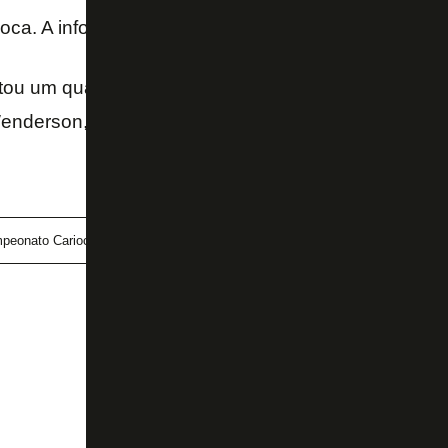
ca. A informação é do SporTV.
ou um quadro de febre e indisposição e será desfal
enderson, Jean, Rickson, Alan Santos e Zé Gatinha
peonato Carioca
Leo Valencia