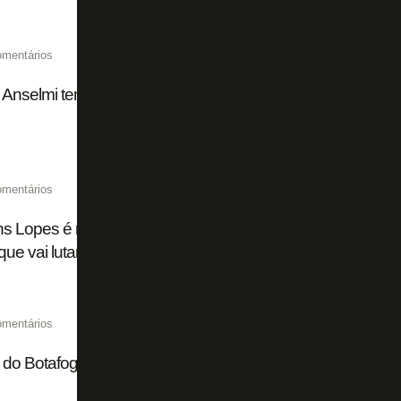
omentários
n Anselmi tem razão em culpar o Botafogo. Mas…
omentários
 Lopes é reeleito para sétimo mandato na Ferj e comete 
ue vai lutar pelo tetra inédito’
omentários
 do Botafogo que arrisca mais uma vez a temporada