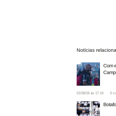
Notícias relacion
Com ex
Campe
01/08/26 às 17:16
0
c
Botafo