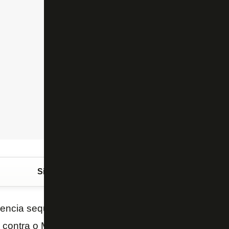
Siga o FogãoNET
no Google Discover
lencia sequer concentrou com a delegação do Botafo
 contra o Madureira, às 20h, no Estádio Nilton Santo