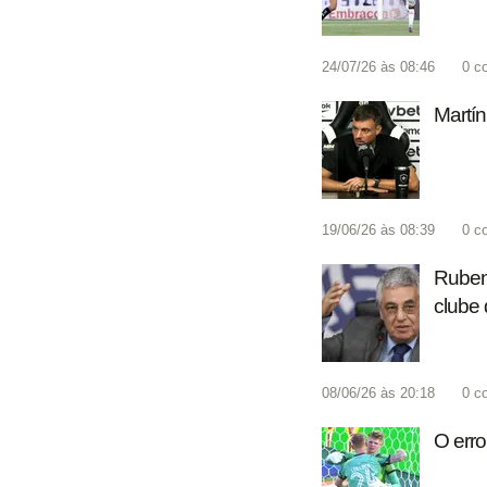
24/07/26 às 08:46
0
c
Martí
19/06/26 às 08:39
0
c
Rubens
clube q
08/06/26 às 20:18
0
c
O erro