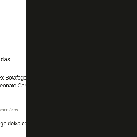
adas
-Botafogo herói, Americano vence Resende nos pênaltis e 
onato Carioca após cinco anos
omentários
go deixa contra o Vitória algo de muito animador no ar