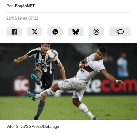
Por:
FogãoNET
22/03/19 às 07:21
0
Vitor Silva/SSPress/Botafogo