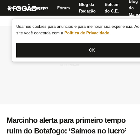
Blog
Blog da
Boletim
Notícias
Apostas
Fórum
do
Redação
do C.E.
Manse
Usamos cookies para anúncios e para melhorar sua experiência. Ao 
site você concorda com a
Política de Privacidade
.
OK
Marcinho alerta para primeiro tempo
ruim do Botafogo: ‘Saímos no lucro’