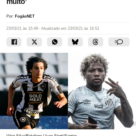
muito’
Por:
FogãoNET
23/03/21 às 15:49
- Atualizado em
23/03/21 às 16:51
0
Vítor Silva/Botafogo | Ivan Storti/Santos