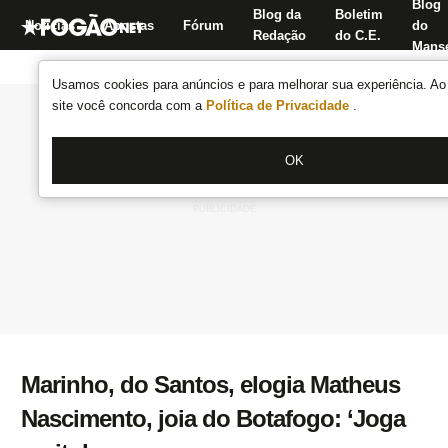
Blog
Blog da
Boletim
Notícias
Apostas
Fórum
do
Redação
do C.E.
Manse
Usamos cookies para anúncios e para melhorar sua experiência. Ao 
site você concorda com a
Política de Privacidade
.
OK
Marinho, do Santos, elogia Matheus
Nascimento, joia do Botafogo: ‘Joga