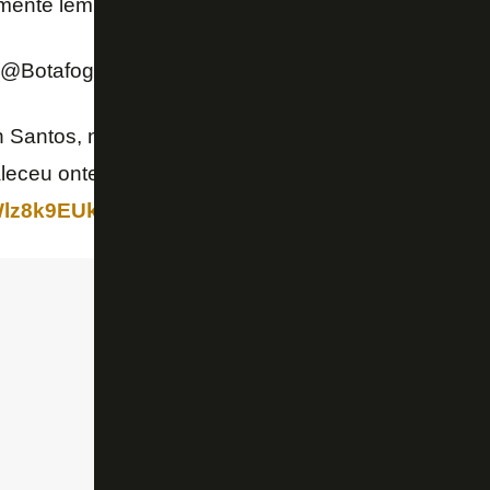
amente lembrado, Mendonça!
pic.twitter.com/OmY
 (@Botafogo)
July 6, 2019
Santos, no Setor Oeste, ocorre o velório de Mendon
leceu ontem. Figuras ilustras estão presentes por a
/Wlz8k9EUkG