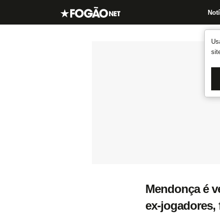
Notí
Us
si
Mendonça é vel
ex-jogadores,