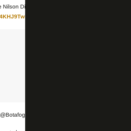
 Nilson Dias, entre outros, e do presidente alvinegr
/L4KHJ9Tw7g
 (@Botafogo)
July 6, 2019