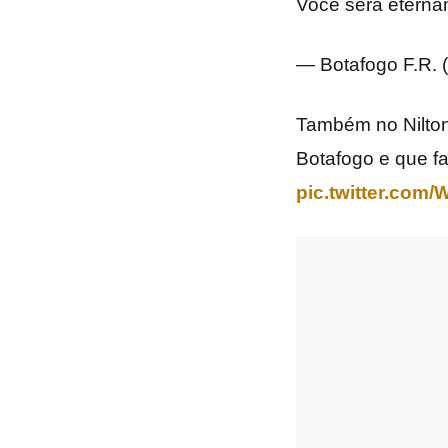
Você será etern
— Botafogo F.R.
Também no Nilton 
Botafogo e que fa
pic.twitter.com