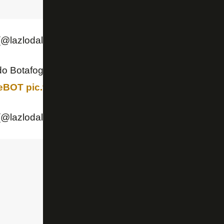
(@lazlodalfovo)
July 6, 2019
do Botafogo, Nelson Mufarrej chegou agora para o ve
ceBOT
pic.twitter.com/TrKbvgJDis
(@lazlodalfovo)
July 6, 2019