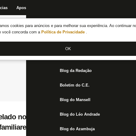
cias
Apostas
Fórum
Blog da Redação
Boletim do C.E.
Fechar menu principal
amos cookies para anúncios e para melhorar sua experiência. Ao continuar n
Notícias do Botafogo
te você concorda com a
Política de Privacidade
.
Fórum
OK
Jogos
Blog da Redação
Boletim do C.E.
Blog do Mansell
Blog do Léo Andrade
ado no Estádio Nilton Santos; diretoria d
 familiares e amigos marcam presença
Blog do Azambuja