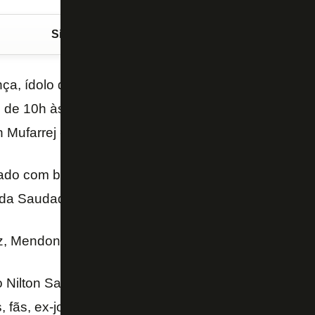
Siga o FogãoNET
no Google Discover
a, ídolo do Botafogo, é velado neste sábado, no Es
, de 10h às 14h, contou com a presença de dirigent
 Mufarrej -, ex-jogadores, familiares e amigos.
ado com bandeira do Botafogo no caixão. O enterro 
 da Saudade, capela 07.
, Mendonça!
o Nilton Santos teve emoção, bandeira do Botafogo,
s, fãs, ex-jogadores como Afonsinho, Casagrande, C