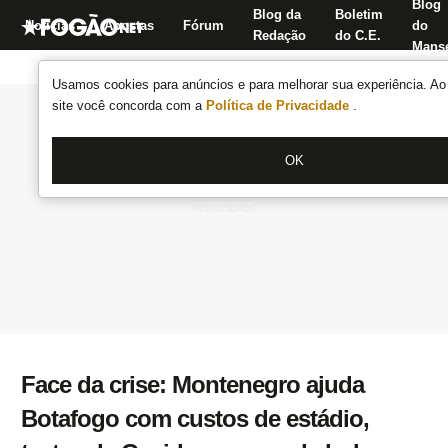
Blog
Blog da
Boletim
Notícias
Apostas
Fórum
do
Redação
do C.E.
Manse
Usamos cookies para anúncios e para melhorar sua experiência. Ao 
site você concorda com a
Política de Privacidade
.
OK
Face da crise: Montenegro ajuda
Botafogo com custos de estádio,