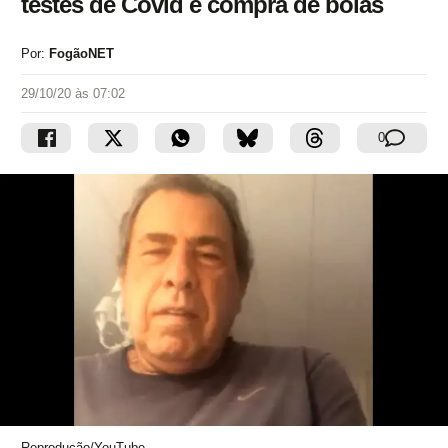
testes de Covid e compra de bolas
Por:
FogãoNET
29/10/20 às 07:02
0
Reprodução/YouTube