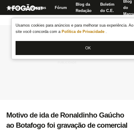
Blog
Blog da
Boletim
Notícias
Apostas
Fórum
do
Redação
do C.E.
Manse
Usamos cookies para anúncios e para melhorar sua experiência. Ao 
site você concorda com a
Política de Privacidade
.
OK
Motivo de ida de Ronaldinho Gaúcho
ao Botafogo foi gravação de comercial