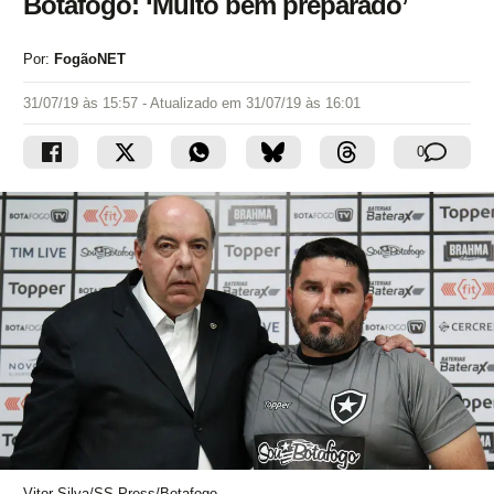
Botafogo: ‘Muito bem preparado’
Por:
FogãoNET
31/07/19 às 15:57
- Atualizado em
31/07/19 às 16:01
0
Vitor Silva/SS Press/Botafogo