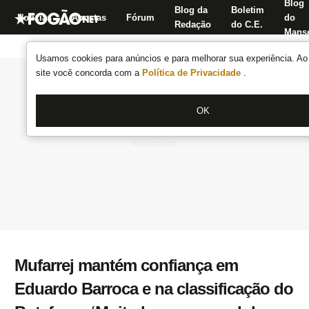
Blog
Blog da
Boletim
Notícias
Apostas
Fórum
do
Redação
do C.E.
Manse
Usamos cookies para anúncios e para melhorar sua experiência. Ao 
site você concorda com a
Política de Privacidade
.
OK
Mufarrej mantém confiança em
Eduardo Barroca e na classificação do