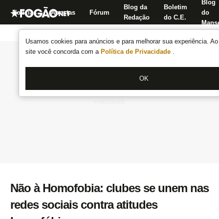
Blog
Blog da
Boletim
Notícias
Apostas
Fórum
do
Redação
do C.E.
Manse
Usamos cookies para anúncios e para melhorar sua experiência. Ao 
site você concorda com a
Política de Privacidade
.
OK
Não à Homofobia: clubes se unem nas
redes sociais contra atitudes