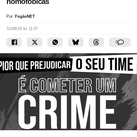
homofóbicas
Por:
FogãoNET
31/08/19 às 11:07
0