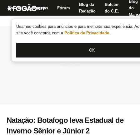
Blog
Blog da
Boletim
Notícias
Apostas
Fórum
do
Redação
do C.E.
Manse
Usamos cookies para anúncios e para melhorar sua experiência. Ao 
site você concorda com a
Política de Privacidade
.
OK
Natação: Botafogo leva Estadual de
Inverno Sênior e Júnior 2