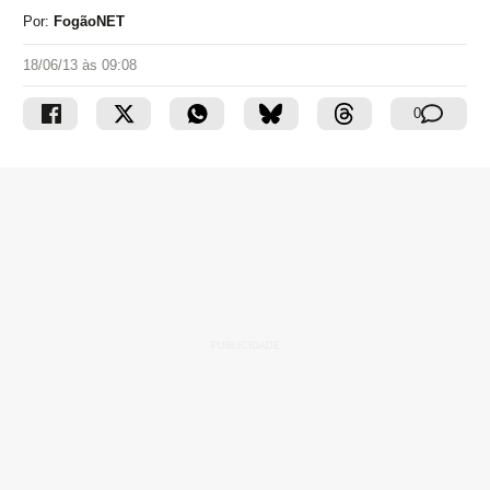
Por:
FogãoNET
18/06/13 às 09:08
0