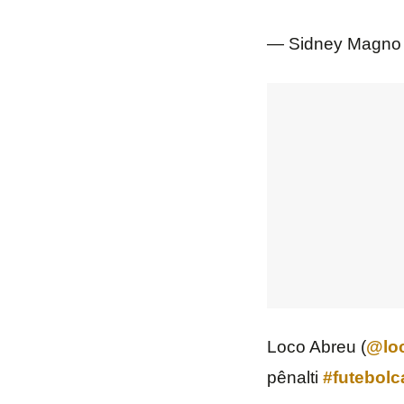
— Sidney Magno
Loco Abreu (
@lo
pênalti
#futebolc