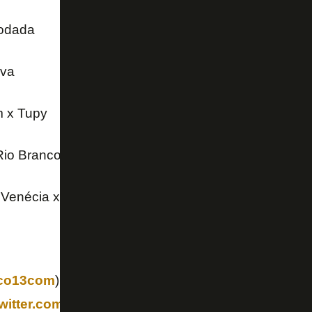
rodada
iva
m x Tupy
Rio Branco
Venécia x Vitória
co13com
) vira em cobrança de pênalti
#futebolcap
twitter.com/bGD4cY3WBt