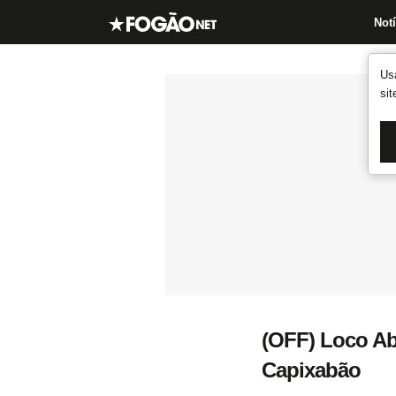
Notí
Us
si
(OFF) Loco Ab
Capixabão