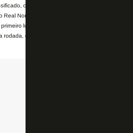
sificado, com 15 pontos, atrás apenas do Vitória, líd
 Real Noroeste. Faltando apenas uma rodada, o Ri
primeiro lugar. Para que isso ocorra, o time Capa-Pr
 rodada, em confronto direto com o Real Noroeste, 