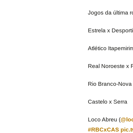
Jogos da última 
Estrela x Desport
Atlético Itapemiri
Real Noroeste x 
Rio Branco-Nova 
Castelo x Serra
Loco Abreu (
@lo
#RBCxCAS
pic.