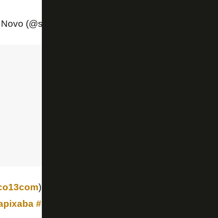
 Novo (@sidneynovo)
March 14, 2019
co13com
) faz o terceiro do Rio Branco, também em
apixaba
#RBCxCAS
pic.twitter.com/GjtxbzRYU3