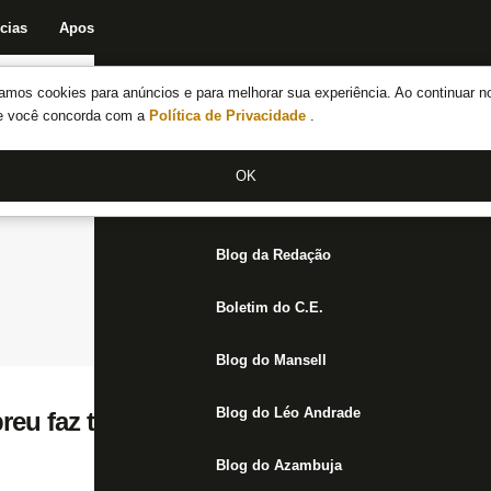
cias
Apostas
Fórum
Blog da Redação
Boletim do C.E.
Fechar menu principal
amos cookies para anúncios e para melhorar sua experiência. Ao continuar n
Notícias do Botafogo
te você concorda com a
Política de Privacidade
.
Fórum
OK
Jogos
Blog da Redação
Boletim do C.E.
Blog do Mansell
Blog do Léo Andrade
reu faz três gols em goleada do Rio Branc
Blog do Azambuja