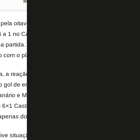
Siga o FogãoNET
no Google Discover
a pela oitava rodada do Campeonato Capixaba, o Rio
a 1 no Castelo. Destaque para Loco Abreu, estrela 
na partida. Mas quem saiu na frente foi o Castelo. O
lo com o placar adverso.
, a reação do Rio Branco começou com João Paulo.
o gol de empate só deu Brancão. Loco Abreu virou 
anário e Mariotto transformaram a vitória em golead
 6×1 Castelo. O time do sul do estado amarga a lan
penas dois pontos, já rebaixado.
ive situação bem diferente no Capixabão e ocupa a 