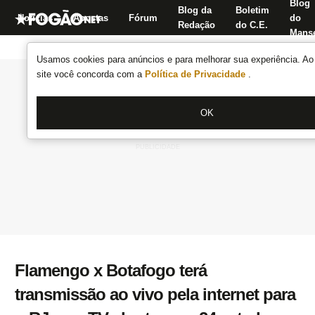
Blog
Blog da
Boletim
Notícias
Apostas
Fórum
do
Redação
do C.E.
Manse
Usamos cookies para anúncios e para melhorar sua experiência. Ao 
site você concorda com a
Política de Privacidade
.
OK
Flamengo x Botafogo terá
transmissão ao vivo pela internet para