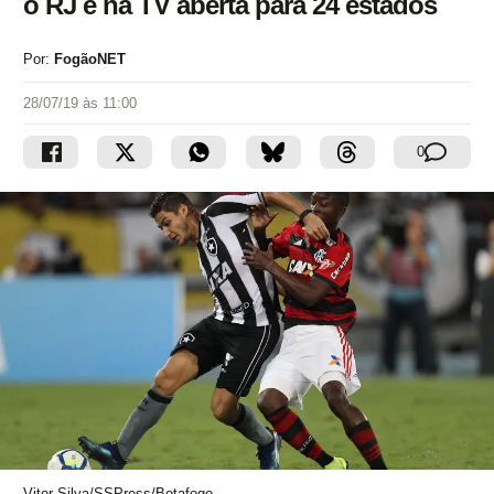
o RJ e na TV aberta para 24 estados
Por:
FogãoNET
28/07/19 às 11:00
0
Vitor Silva/SSPress/Botafogo