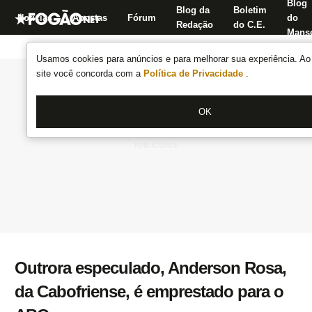
Blog
Blog da
Boletim
Notícias
Apostas
Fórum
do
Redação
do C.E.
Manse
Usamos cookies para anúncios e para melhorar sua experiência. Ao 
site você concorda com a
Política de Privacidade
.
OK
Outrora especulado, Anderson Rosa,
da Cabofriense, é emprestado para o