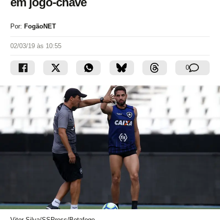
em jogo-chave
Por:
FogãoNET
02/03/19 às 10:55
0
Vitor Silva/SSPress/Botafogo