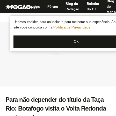
Blog
Blog da
Boletim
Notícias
Apostas
Fórum
do
Redação
do C.E.
Manse
Usamos cookies para anúncios e para melhorar sua experiência. Ao 
site você concorda com a
Política de Privacidade
.
OK
Para não depender do título da Taça
Rio: Botafogo visita o Volta Redonda