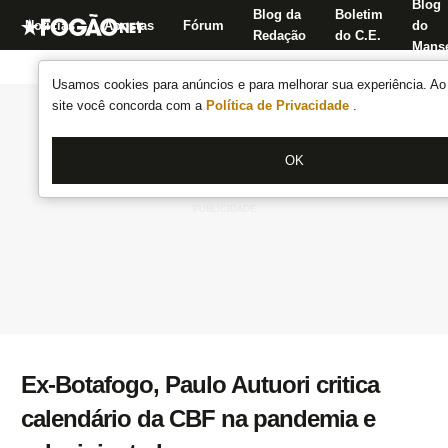
Blog
Blog da
Boletim
Notícias
Apostas
Fórum
do
Redação
do C.E.
Manse
Usamos cookies para anúncios e para melhorar sua experiência. Ao 
site você concorda com a
Política de Privacidade
.
OK
Ex-Botafogo, Paulo Autuori critica
calendário da CBF na pandemia e