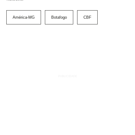
América-MG
Botafogo
CBF