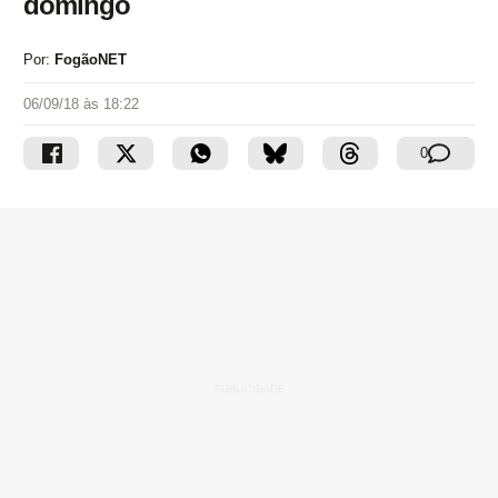
domingo
Por:
FogãoNET
06/09/18 às 18:22
0