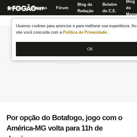
Blog
Blog da
Boletim
Notícias
Apostas
Fórum
do
Redação
do C.E.
Manse
Usamos cookies para anúncios e para melhorar sua experiência. Ao 
site você concorda com a
Política de Privacidade
.
OK
Por opção do Botafogo, jogo com o
América-MG volta para 11h de