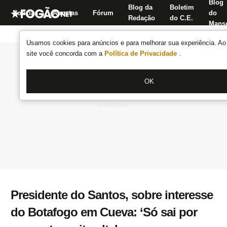
Blog
Blog da
Boletim
Notícias
Apostas
Fórum
do
Redação
do C.E.
Manse
Usamos cookies para anúncios e para melhorar sua experiência. Ao 
site você concorda com a
Política de Privacidade
.
OK
Presidente do Santos, sobre interesse
do Botafogo em Cueva: ‘Só sai por