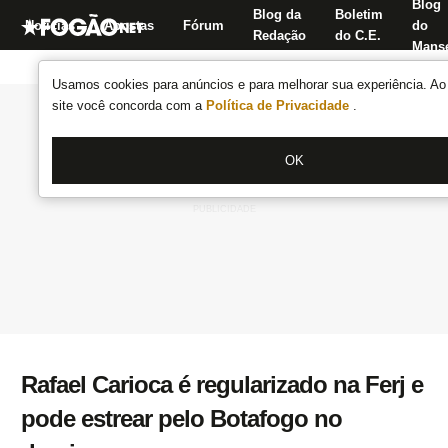
Blog
Blog da
Boletim
Notícias
Apostas
Fórum
do
Redação
do C.E.
Manse
Usamos cookies para anúncios e para melhorar sua experiência. Ao 
site você concorda com a
Política de Privacidade
.
OK
Rafael Carioca é regularizado na Ferj e
pode estrear pelo Botafogo no