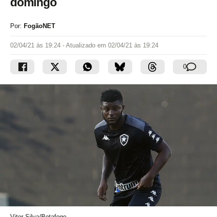
domingo
Por:
FogãoNET
02/04/21 às 19:24
- Atualizado em
02/04/21 às 19:24
0
Vitor Silva/Botafogo