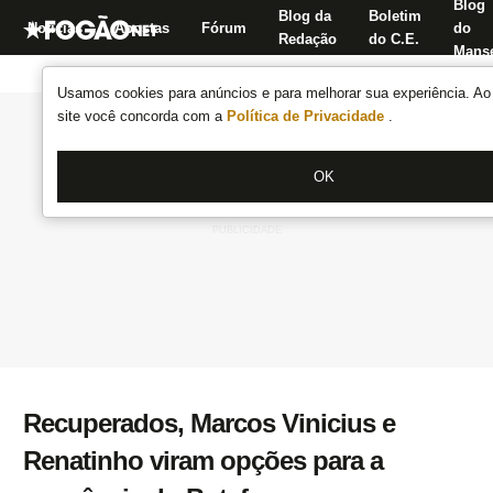
Blog
Blog da
Boletim
Notícias
Apostas
Fórum
do
Redação
do C.E.
Manse
Usamos cookies para anúncios e para melhorar sua experiência. Ao 
site você concorda com a
Política de Privacidade
.
OK
Recuperados, Marcos Vinicius e
Renatinho viram opções para a