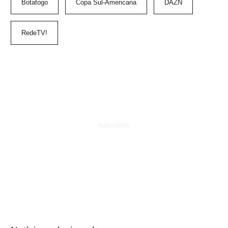
Botafogo
Copa Sul-Americana
DAZN
RedeTV!