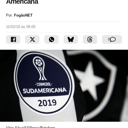
Americana
Por:
FogãoNET
11/02/19 às 09:00
0
Vitor Silva/SSPress/Botafogo