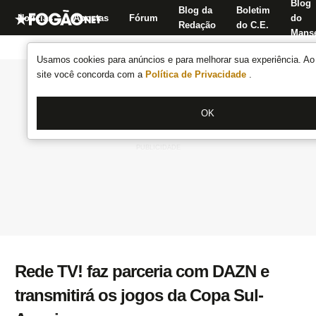
Blog
Blog da
Boletim
Notícias
Apostas
Fórum
do
Redação
do C.E.
Manse
Usamos cookies para anúncios e para melhorar sua experiência. Ao 
site você concorda com a
Política de Privacidade
.
OK
Rede TV! faz parceria com DAZN e
transmitirá os jogos da Copa Sul-