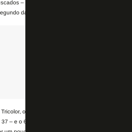
scados – menos da metade. Marcinho, na direita, qu
segundo dados do Footstats.
Tricolor, o lateral foi o segundo do time que mais de
 – 37 – e o 6º da posição entre todos do campeonat
er um pouco do que o Botafogo espera com a cheg