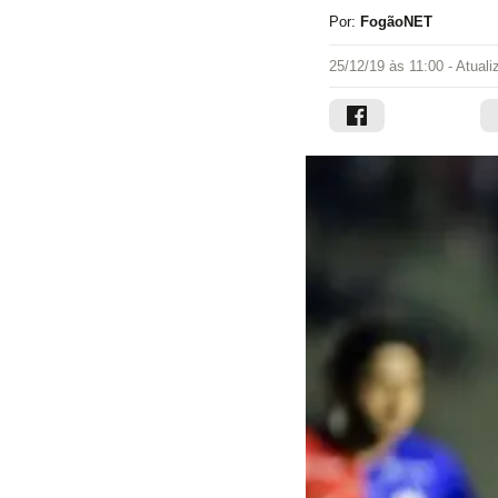
Por:
FogãoNET
25/12/19 às 11:00
- Atual