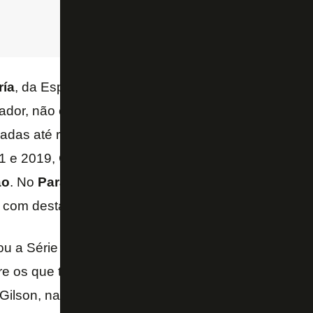
ría
, da Espanha, em 2008, antes mesmo de complet
ogador, não conseguiu se firmar na Europa. Foram ap
das até retornar ao Brasil, onde vem tendo uma alta
1 e 2019, Guilherme vestiu 14 camisas diferentes – 
ão
. No
Paraná
, sua última equipe, pela primeira ve
 com destaque.
u a Série B com o 4º melhor aproveitamento de um l
re os que tentaram ao menos 100 vezes. Foram 138 
 Gilson, na Série A, completou 30%, mas com apena