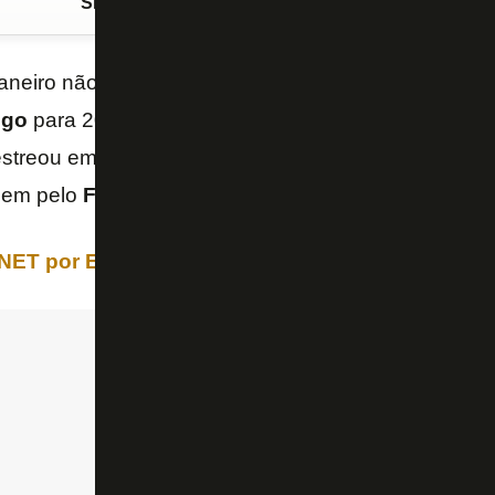
Siga o FogãoNET
no Google Discover
Janeiro não será nenhuma novidade para
Guilherme
ogo
para 2020. O lateral-esquerdo foi revelado nas 
estreou em 2007 com apenas 18 anos de idade. Em 
gem pelo
Fluminense
.