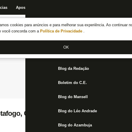
cias
Apostas
Fórum
Blog da Redação
Boletim do C.E.
Fechar menu principal
amos cookies para anúncios e para melhorar sua experiência. Ao continuar n
Notícias do Botafogo
te você concorda com a
Política de Privacidade
.
Fórum
OK
Jogos
Blog da Redação
Boletim do C.E.
Blog do Mansell
Blog do Léo Andrade
tafogo, Guilherme Santos se destacou of
Blog do Azambuja