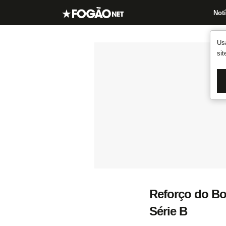
Notí
Us
si
Reforço do Bo
Série B