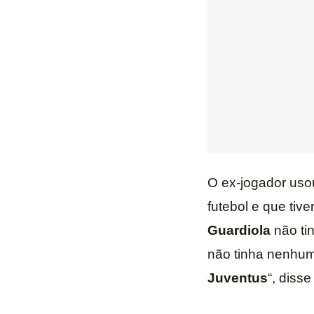
O ex-jogador uso
futebol e que tiv
Guardiola
não ti
não tinha nenhum
Juventus
“, diss