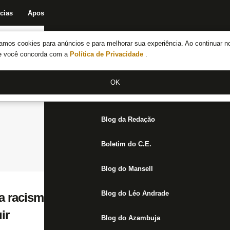
cias
Apostas
Fórum
Blog da Redação
Boletim do C.E.
Fechar menu principal
amos cookies para anúncios e para melhorar sua experiência. Ao continuar n
Notícias do Botafogo
te você concorda com a
Política de Privacidade
.
Fórum
OK
Jogos
Blog da Redação
Boletim do C.E.
Blog do Mansell
Blog do Léo Andrade
a racismo no futebol e cita Botafogo como
ir
Blog do Azambuja