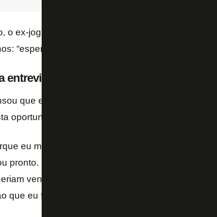
, o ex-jogador ainda fala com carinho sobre o clube
os: “espero que o Milan seja sempre meu clube”.
a entrevista:
sou que era um pouco cedo para treinar
Milan
? Vo
sta oportunidade tão cedo?
que eu me senti pronto e também já provei com res
 pronto. Infelizmente, o clube estava bastante inst
eriam vender e eu me tornei parte de um ambiente m
o que eu fazia como treinador.