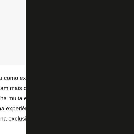
u como exemplo outros ex-jogadores que assumira
eram mais chances do que ele para se provarem capa
nha muita experiência; quantos podemos considera
a experiência antes e
[Andrea] Pirlo
agora está tre
e na exclusiva que deu à Goal.