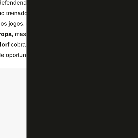
defendendo as cores do
Milan
, e foi lá também a pri
o treinador, em 2014, quando a equipe vivia um mo
 jogos, ele ajudou a equipe a se livrar do rebaix
ropa
, mas acabou demitido. Acreditando ter ido mel
orf
cobra igualdade dentro do futebol: ” Você sabe
de oportunidades para todos com o mesmo tipo de m