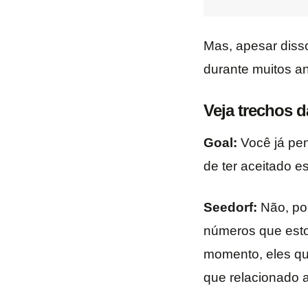
Mas, apesar disso
durante muitos an
Veja trechos d
Goal:
Você já pen
de ter aceitado e
Seedorf:
Não, por
números que estou
momento, eles qu
que relacionado a