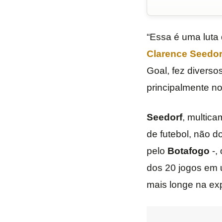
“Essa é uma luta 
Clarence Seedor
Goal, fez divers
principalmente n
Seedorf
, multica
de futebol, não 
pelo
Botafogo
-,
dos 20 jogos em u
mais longe na exp