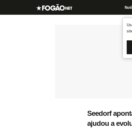
Notí
Us
si
Seedorf apont
ajudou a evolu