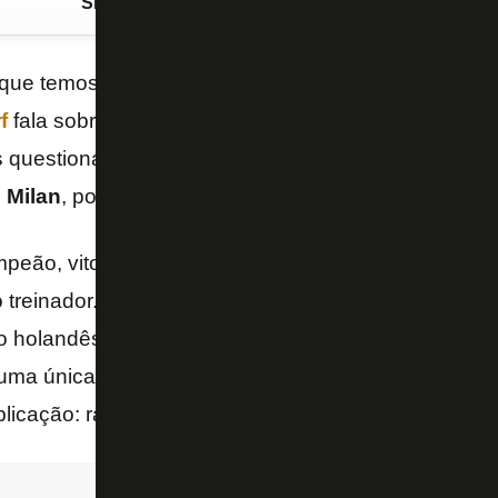
Siga o FogãoNET
no Google Discover
que temos travado durante toda nossa carreira”. É 
f
fala sobre o racismo dentro do futebol. O ex-jogado
os questionamentos sobre as oportunidades que teve
o
Milan
, por conta da cor de sua pele.
mpeão, vitorioso por onde passou, ídolo. Este é o cur
do treinador. Desde que se aposentou dos gramados
 o holandês teve algumas chances como treinador, 
ma única equipe. Questionado sobre a falta de exper
licação: racismo.