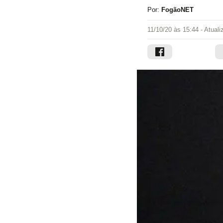
Por:
FogãoNET
11/10/20 às 15:44
- Atual