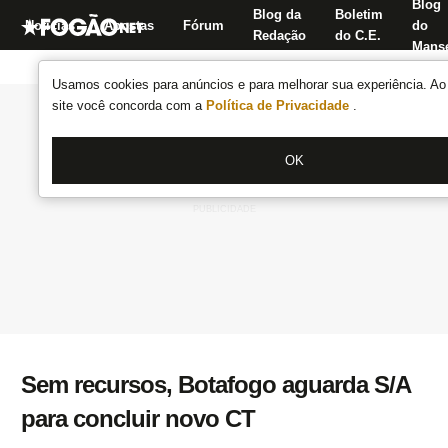
Blog
Blog da
Boletim
Notícias
Apostas
Fórum
do
Redação
do C.E.
Manse
Usamos cookies para anúncios e para melhorar sua experiência. Ao 
site você concorda com a
Política de Privacidade
.
OK
Sem recursos, Botafogo aguarda S/A
para concluir novo CT