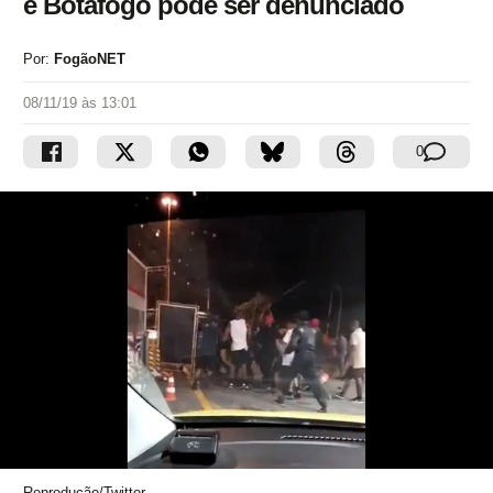
e Botafogo pode ser denunciado
Por:
FogãoNET
08/11/19 às 13:01
0
Reprodução/Twitter