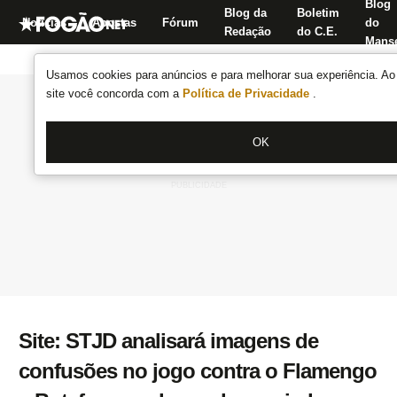
Blog
Blog da
Boletim
Notícias
Apostas
Fórum
do
Redação
do C.E.
Manse
Usamos cookies para anúncios e para melhorar sua experiência. Ao 
site você concorda com a
Política de Privacidade
.
OK
Site: STJD analisará imagens de
confusões no jogo contra o Flamengo