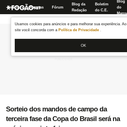
Blog
Blog da
Boletim
Notícias
Apostas
Fórum
do
Redação
do C.E.
Manse
Usamos cookies para anúncios e para melhorar sua experiência. Ao 
site você concorda com a
Política de Privacidade
.
OK
Sorteio dos mandos de campo da
terceira fase da Copa do Brasil será na