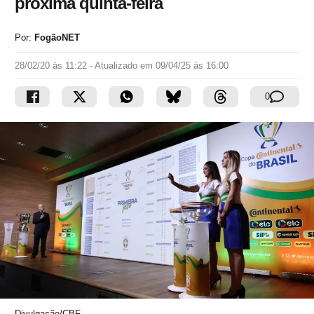
próxima quinta-feira
Por:
FogãoNET
28/02/20 às 11:22
- Atualizado em
09/04/25 às 16:00
0
Divulgação/CBF