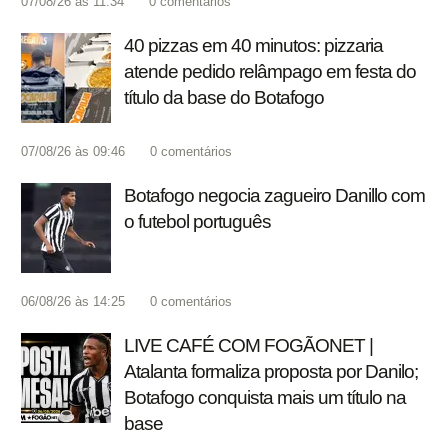
07/08/26 às 11:34
0
comentários
40 pizzas em 40 minutos: pizzaria
atende pedido relâmpago em festa do
título da base do Botafogo
07/08/26 às 09:46
0
comentários
Botafogo negocia zagueiro Danillo com
o futebol português
06/08/26 às 14:25
0
comentários
LIVE CAFÉ COM FOGÃONET |
Atalanta formaliza proposta por Danilo;
Botafogo conquista mais um título na
base