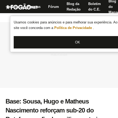
Blog
Blog da
Boletim
Notícias
Apostas
Fórum
do
Redação
do C.E.
Manse
Usamos cookies para anúncios e para melhorar sua experiência. Ao 
site você concorda com a
Política de Privacidade
.
OK
Base: Sousa, Hugo e Matheus
Nascimento reforçam sub-20 do