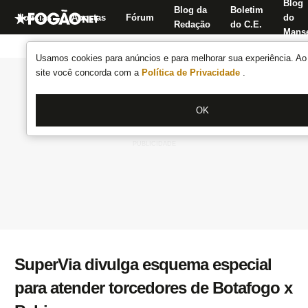
Blog
Blog da
Boletim
Notícias
Apostas
Fórum
do
Redação
do C.E.
Manse
Usamos cookies para anúncios e para melhorar sua experiência. Ao 
site você concorda com a
Política de Privacidade
.
OK
SuperVia divulga esquema especial
para atender torcedores de Botafogo x