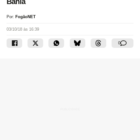
Bahia
Por:
FogãoNET
03/10/18 às 16:39
0