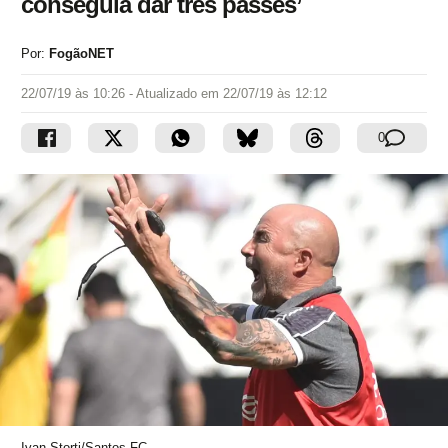
conseguia dar três passes’
Por:
FogãoNET
22/07/19 às 10:26
- Atualizado em
22/07/19 às 12:12
0
Ivan Storti/Santos FC