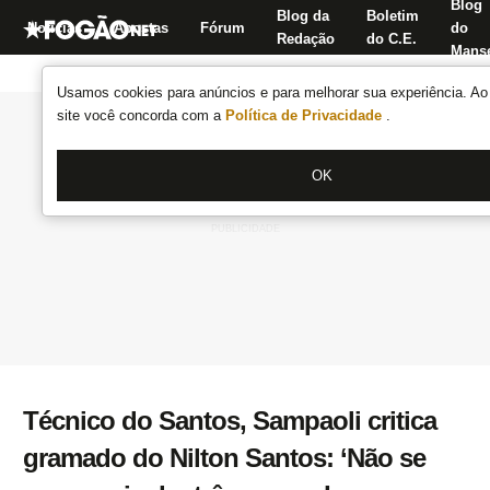
Blog
Blog da
Boletim
Notícias
Apostas
Fórum
do
Redação
do C.E.
Manse
Usamos cookies para anúncios e para melhorar sua experiência. Ao 
site você concorda com a
Política de Privacidade
.
OK
Técnico do Santos, Sampaoli critica
gramado do Nilton Santos: ‘Não se