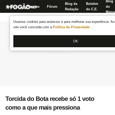
Blog
Blog da
Boletim
Notícias
Apostas
Fórum
do
Redação
do C.E.
Manse
Usamos cookies para anúncios e para melhorar sua experiência. Ao 
site você concorda com a
Política de Privacidade
.
OK
Torcida do Bota recebe só 1 voto
como a que mais pressiona