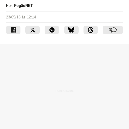
Por:
FogãoNET
23/05/13 às 12:14
0