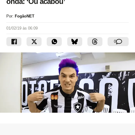
onda: ‘Ou acabou’
Por:
FogãoNET
01/02/19 às 06:09
0