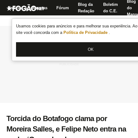
Blog
Blog da
Boletim
Notícias
Apostas
Fórum
do
Redação
do C.E.
Manse
Usamos cookies para anúncios e para melhorar sua experiência. Ao 
site você concorda com a
Política de Privacidade
.
OK
Torcida do Botafogo clama por
Moreira Salles, e Felipe Neto entra na