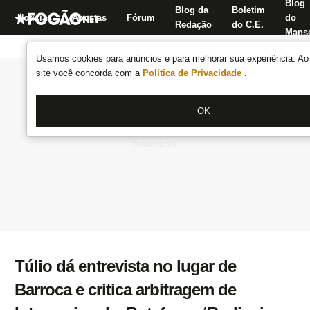
Blog
Blog da
Boletim
Notícias
Apostas
Fórum
do
Redação
do C.E.
Manse
Usamos cookies para anúncios e para melhorar sua experiência. Ao 
site você concorda com a
Política de Privacidade
.
OK
Túlio dá entrevista no lugar de
Barroca e critica arbitragem de