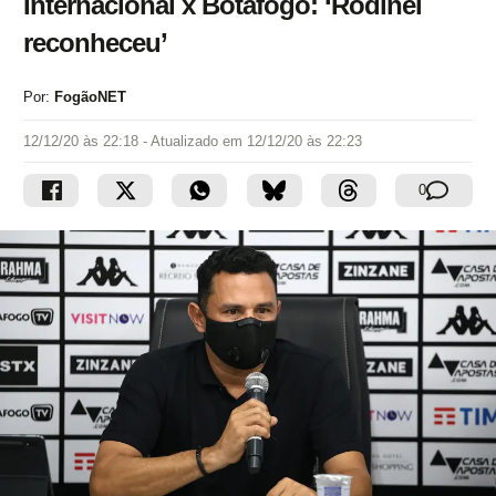
Internacional x Botafogo: ‘Rodinei
reconheceu’
Por:
FogãoNET
12/12/20 às 22:18
- Atualizado em
12/12/20 às 22:23
0