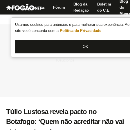
Blog
Blog da
Boletim
Notícias
Apostas
Fórum
do
Redação
do C.E.
Manse
Usamos cookies para anúncios e para melhorar sua experiência. Ao 
site você concorda com a
Política de Privacidade
.
OK
Túlio Lustosa revela pacto no
Botafogo: ‘Quem não acreditar não vai