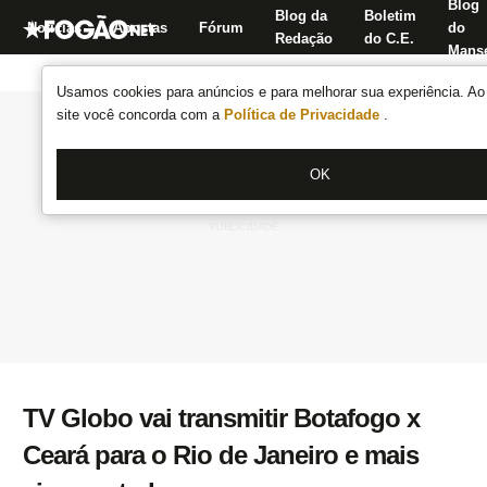
Blog
Blog da
Boletim
Notícias
Apostas
Fórum
do
Redação
do C.E.
Manse
Usamos cookies para anúncios e para melhorar sua experiência. Ao 
site você concorda com a
Política de Privacidade
.
OK
TV Globo vai transmitir Botafogo x
Ceará para o Rio de Janeiro e mais