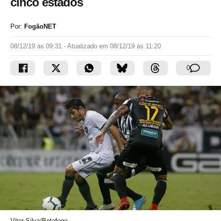
cinco estados
Por:
FogãoNET
08/12/19 às 09:31
- Atualizado em
08/12/19 às 11:20
0
Vitor Silva/Botafogo