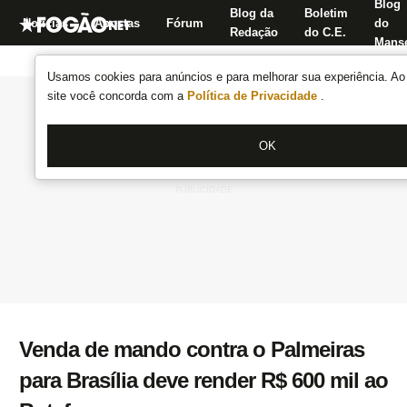
Blog
Blog da
Boletim
Notícias
Apostas
Fórum
do
Redação
do C.E.
Manse
Usamos cookies para anúncios e para melhorar sua experiência. Ao 
site você concorda com a
Política de Privacidade
.
OK
Venda de mando contra o Palmeiras
para Brasília deve render R$ 600 mil ao