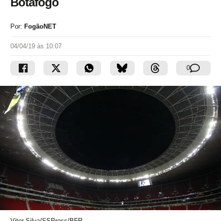
Botafogo
Por:
FogãoNET
04/04/19 às 10:07
0
Vitor Silva/SSPress/BFR