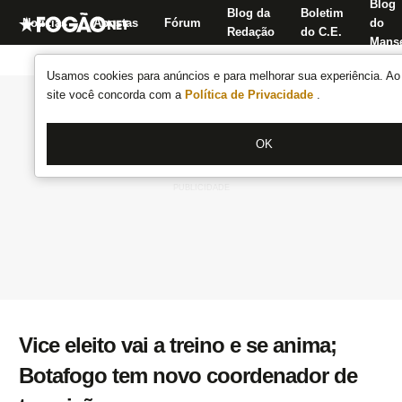
Blog
Blog da
Boletim
Notícias
Apostas
Fórum
do
Redação
do C.E.
Manse
Usamos cookies para anúncios e para melhorar sua experiência. Ao 
site você concorda com a
Política de Privacidade
.
OK
Vice eleito vai a treino e se anima;
Botafogo tem novo coordenador de