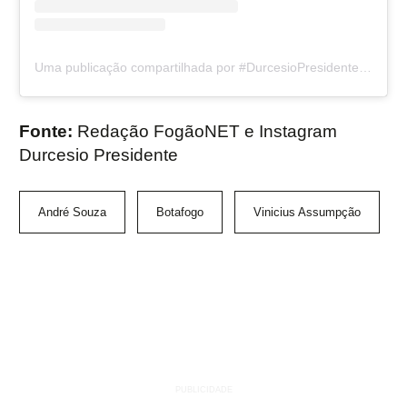
Uma publicação compartilhada por #DurcesioPresidente (@durcesiopresidente)
Fonte:
Redação FogãoNET e Instagram
Durcesio Presidente
André Souza
Botafogo
Vinicius Assumpção