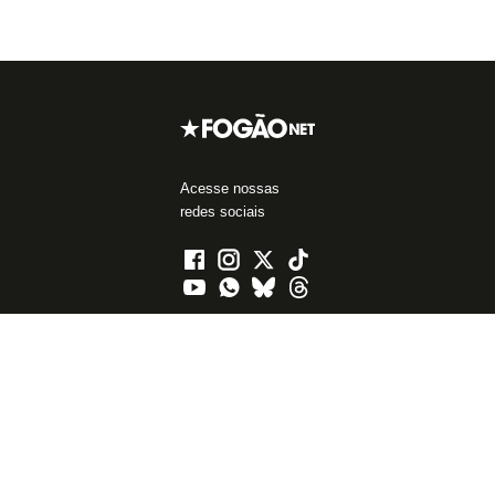
Acesse nossas
redes sociais
Áreas do Site
Blogs
Assuntos mais
populares
Notícias do Botafogo
Blog da Redação
John Textor
Fórum
Boletim do C.E.
Libertadores
Política de
Blog do Mansell