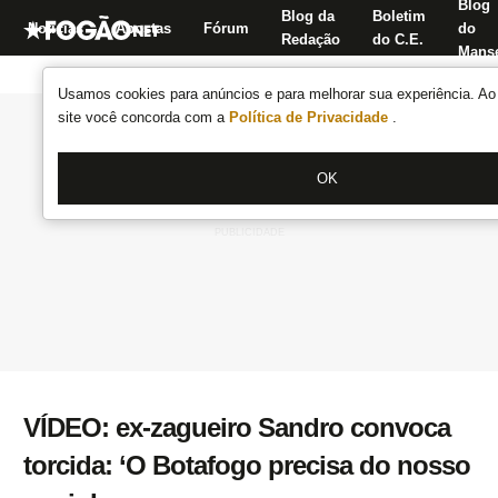
Blog
Blog da
Boletim
Notícias
Apostas
Fórum
do
Redação
do C.E.
Manse
Usamos cookies para anúncios e para melhorar sua experiência. Ao 
site você concorda com a
Política de Privacidade
.
OK
VÍDEO: ex-zagueiro Sandro convoca
torcida: ‘O Botafogo precisa do nosso