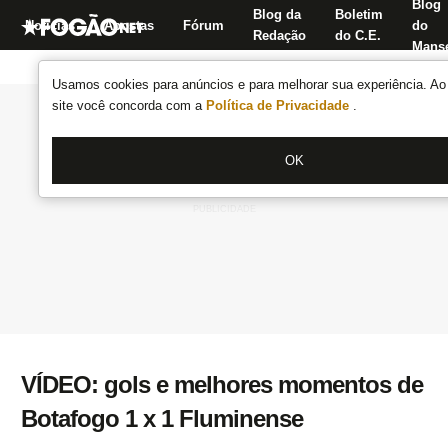
Blog
Blog da
Boletim
Notícias
Apostas
Fórum
do
Redação
do C.E.
Manse
Usamos cookies para anúncios e para melhorar sua experiência. Ao 
site você concorda com a
Política de Privacidade
.
OK
VÍDEO: gols e melhores momentos de
Botafogo 1 x 1 Fluminense